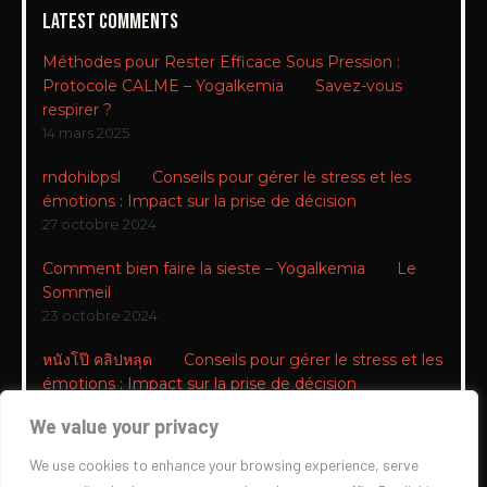
Latest Comments
Méthodes pour Rester Efficace Sous Pression :
Protocole CALME – Yogalkemia
sur
Savez-vous
respirer ?
14 mars 2025
rndohibpsl
sur
Conseils pour gérer le stress et les
émotions : Impact sur la prise de décision
27 octobre 2024
Comment bien faire la sieste – Yogalkemia
sur
Le
Sommeil
23 octobre 2024
หนังโป๊ คลิปหลุด
sur
Conseils pour gérer le stress et les
émotions : Impact sur la prise de décision
1 octobre 2024
We value your privacy
Conseils pour gérer le stress et les émotions :
We use cookies to enhance your browsing experience, serve
Impact sur la prise de décision – Yogalkemia
sur