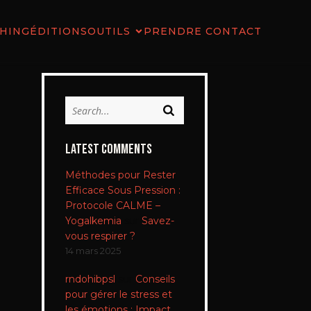
HING
ÉDITIONS
OUTILS
PRENDRE CONTACT
Latest Comments
Méthodes pour Rester
Efficace Sous Pression :
Protocole CALME –
Yogalkemia
sur
Savez-
vous respirer ?
14 mars 2025
rndohibpsl
sur
Conseils
pour gérer le stress et
les émotions : Impact