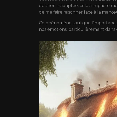
décision inadaptée, cela a impacté me
de me faire raisonner face à la manœ
Ce phénomène souligne l’importanc
nos émotions, particulièrement dans 