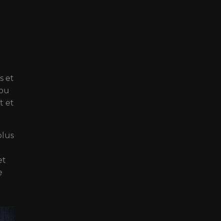
s et
 ou
t et
plus
et
e