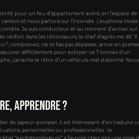
retentit pour un feu d’appartement avéré, en l’espace de
 camion et nous partons sur l’incendie. L’euphorie innée
on comble. Je suis conducteur et au moment d’arriver sur
 renfort dans les rétroviseurs, le chef d’agrès me dit “il 
eu !”, comprenez, ne te fais pas dépasser, arrive en premie
anœuvrer difficilement pour extirper ce 7 tonnes d’un
phe, j’arrache le rétro d’un véhicule mal stationné. Nou
re, apprendre ?
er de sapeur-pompier, il est intéressant d’en traduire 
tuations, personnelles ou professionnelles : le
tail “excitation/mœurs” a favorisé chez moi une prise 