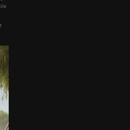
ble
t