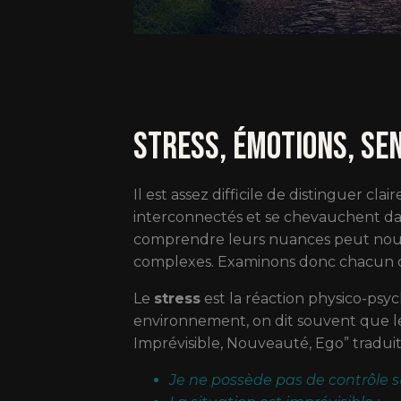
Stress, émotions, se
Il est assez difficile de distinguer cla
interconnectés et se chevauchent da
comprendre leurs nuances peut nous a
complexes. Examinons donc chacun de
Le
stress
est la réaction physico-psyc
environnement, on dit souvent que le 
Imprévisible, Nouveauté, Ego” traduit 
Je ne possède pas de contrôle su