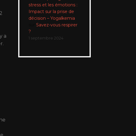
stress et les émotions :
Impact sur la prise de
 2
décision – Yogalkemia
sur
Savez-vous respirer
?
y a
1 septembre 2024
r.
s
une
de