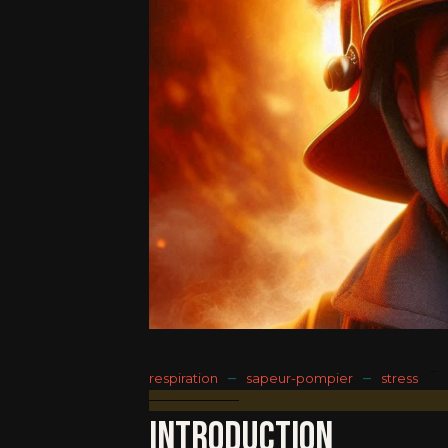
–
–
respiration
sapeur-pompier
stress
Introduction